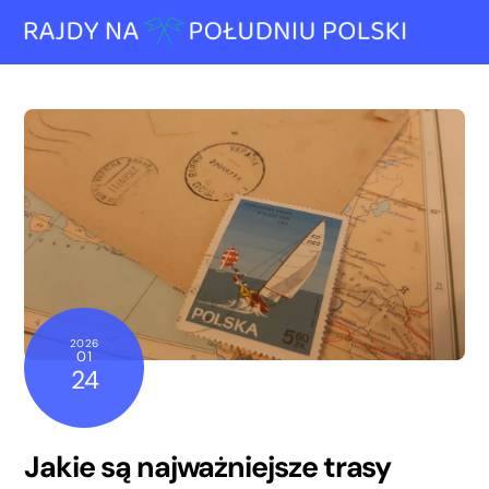
Skip
Me
to
content
2026
01
24
Jakie są najważniejsze trasy